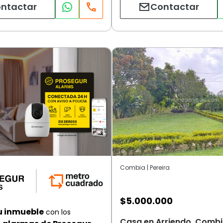
ntactar
Contactar
Combia | Pereira
$
5.000.000
u inmueble
con los
Casa en Arriendo, Combia