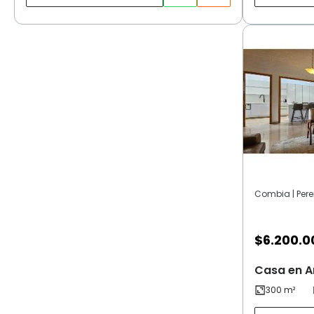
Combia | Pere
$
6.200.0
Casa en A