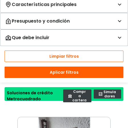
Limpiar filtros
Aplicar filtros
Compr
Simula
Soluciones de crédito
a
dores
Metrocuadrado
cartera