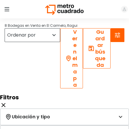
8 Bodegas en Venta en El Carmelo, Itagui
V
Gu
er
ard
e
ar
n
bús
el
que
m
da
a
p
a
Filtros