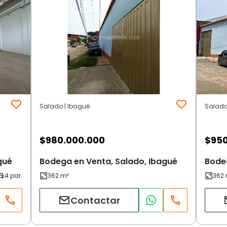
Salado | Ibagué
Salado 
$
980.000.000
$
950
gué
Bodega en Venta, Salado, Ibagué
Bodeg
Contactar