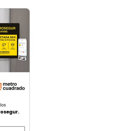
los
rosegur.