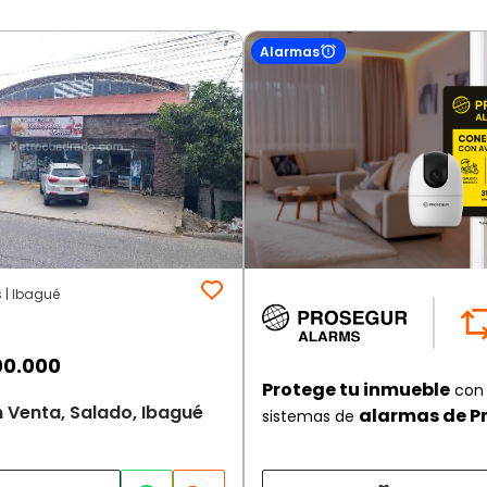
Alarmas
s | Ibagué
00.000
Protege tu inmueble
con 
 Venta, Salado, Ibagué
alarmas de P
sistemas de