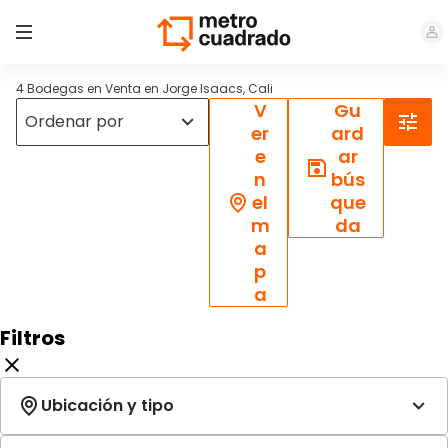
4 Bodegas en Venta en Jorge Isaacs, Cali
V
Gu
er
ard
e
ar
n
bús
el
que
m
da
a
p
a
Filtros