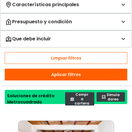
Limpiar filtros
Aplicar filtros
Compr
Simula
Soluciones de crédito
a
dores
Metrocuadrado
cartera