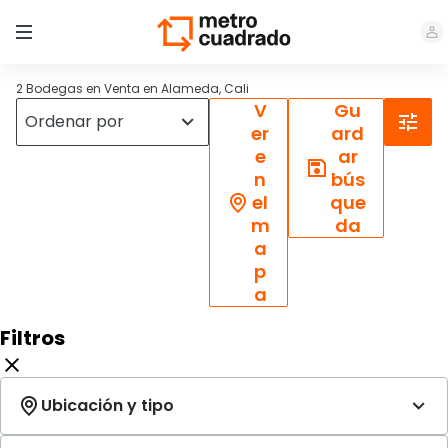
2 Bodegas en Venta en Alameda, Cali
V
Gu
er
ard
e
ar
n
bús
el
que
m
da
a
p
a
Filtros