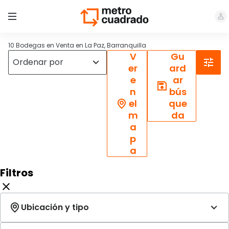
10 Bodegas en Venta en La Paz, Barranquilla
V
Gu
er
ard
e
ar
n
bús
el
que
m
da
a
p
a
Filtros