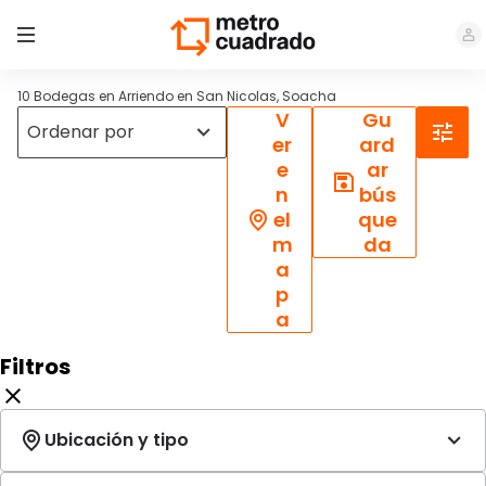
10 Bodegas en Arriendo en San Nicolas, Soacha
V
Gu
er
ard
e
ar
n
bús
el
que
m
da
a
p
a
Filtros