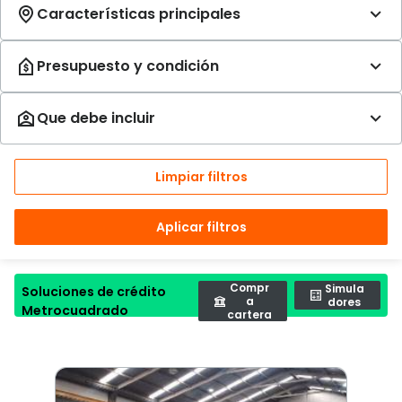
Limpiar filtros
Aplicar filtros
Compr
Simula
Soluciones de crédito
a
dores
Metrocuadrado
cartera