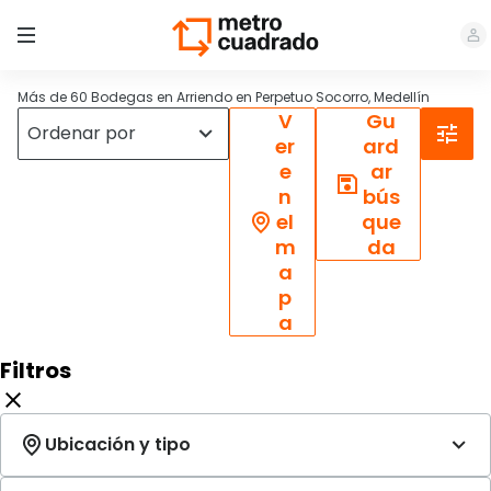
Más de 60 Bodegas en Arriendo en Perpetuo Socorro, Medellín
V
Gu
er
ard
e
ar
n
bús
el
que
m
da
a
p
a
Filtros