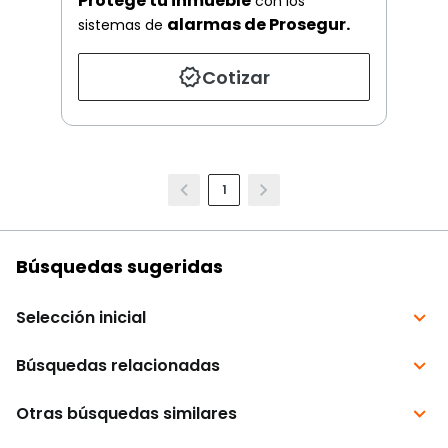
Protege tu inmueble
con los
alarmas de Prosegur.
sistemas de
Cotizar
1