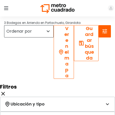
3 Bodegas en Arriendo en Portachuelo, Girardota
V
Gu
er
ard
e
ar
n
bús
el
que
m
da
a
p
a
Filtros