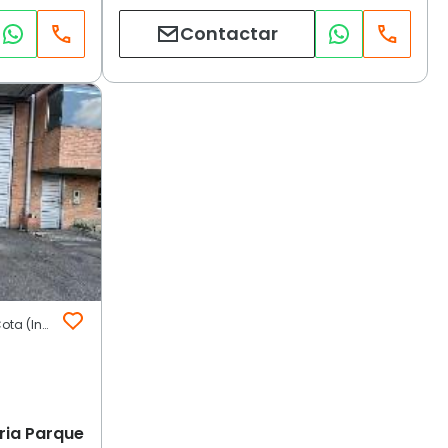
Contactar
Siberia Parque Industrial | Otros | Cota (Incluye Siberia)
ria Parque