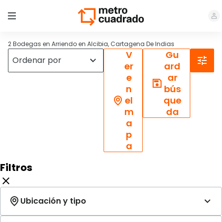
2 Bodegas en Arriendo en Alcibia, Cartagena De Indias
V
Gu
er
ard
e
ar
n
bús
el
que
m
da
a
p
a
Filtros