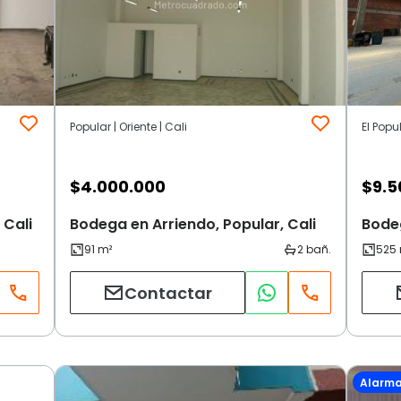
Popular | Oriente | Cali
El Popul
$
4.000.000
$
9.5
 Cali
Bodega en Arriendo, Popular, Cali
Bodeg
Contactar
Alarm