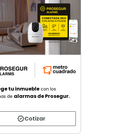
ege tu inmueble
con los
alarmas de Prosegur.
mas de
Cotizar