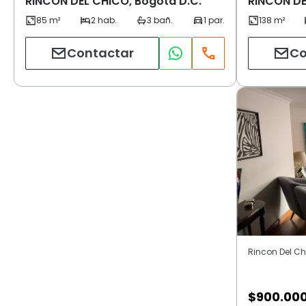
RINCON DEL CHICO, Bogotá D.C.
RINCON DE
Contactar
Co
Rincon Del Chi
$
900.00