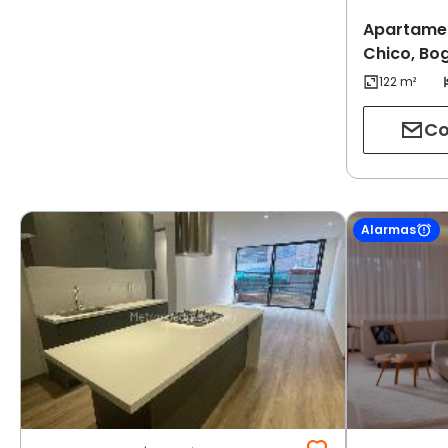
Apartamen
Chico, Bo
Co
Alarmas