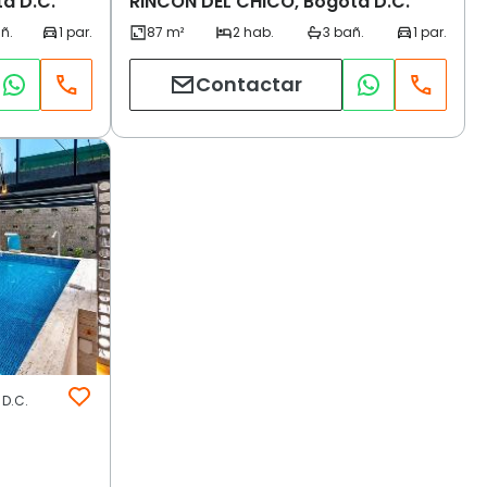
á D.C.
RINCON DEL CHICO, Bogotá D.C.
Contactar
 D.C.