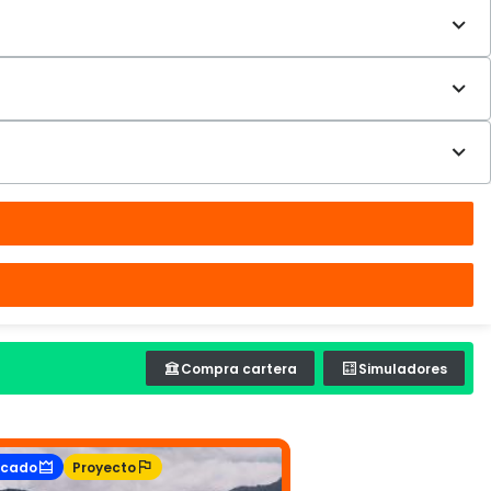
Compra cartera
Simuladores
acado
Proyecto