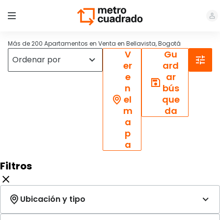
Más de 200 Apartamentos en Venta en Bellavista, Bogotá
V
Gu
er
ard
e
ar
n
bús
el
que
m
da
a
p
a
Filtros