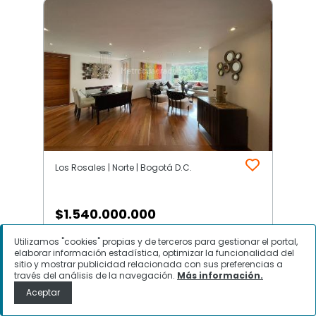
Los Rosales | Norte | Bogotá D.C.
$
1.540.000.000
Utilizamos "cookies" propias y de terceros para gestionar el portal,
Apartamento en Venta, Los
elaborar información estadística, optimizar la funcionalidad del
Rosales, Bogotá D.C.
sitio y mostrar publicidad relacionada con sus preferencias a
través del análisis de la navegación.
Más información.
Aceptar
Contactar