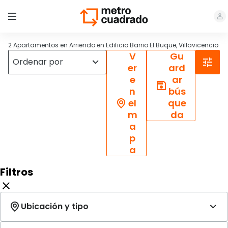
2 Apartamentos en Arriendo en Edificio Barrio El Buque, Villavicencio
V
Gu
er
ard
e
ar
n
bús
el
que
m
da
a
p
a
Filtros