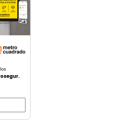
los
rosegur.