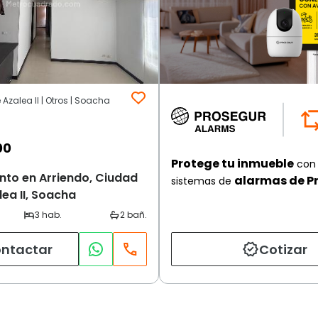
Azalea II | Otros | Soacha
00
Protege tu inmueble
con 
to en Arriendo, Ciudad
alarmas de P
sistemas de
ea II, Soacha
ntactar
Cotizar