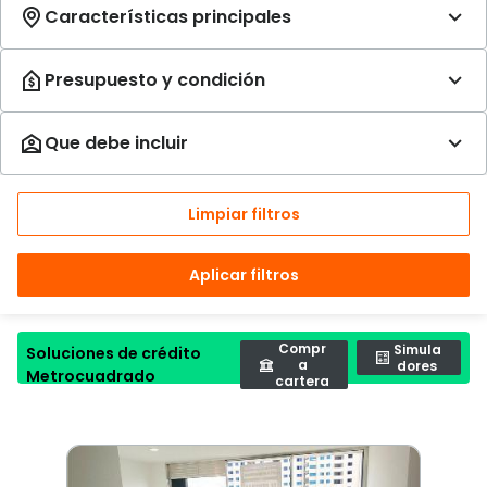
Limpiar filtros
Aplicar filtros
Compr
Simula
Soluciones de crédito
a
dores
Metrocuadrado
cartera