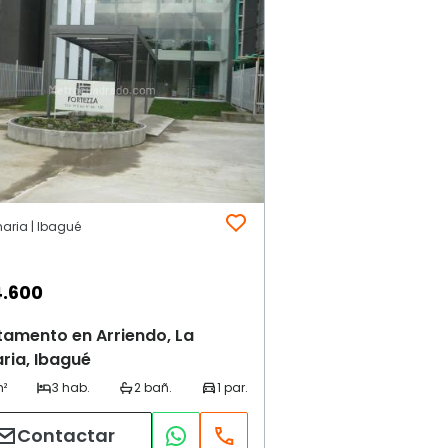
aria | Ibagué
4.600
tamento en Arriendo, La
ria, Ibagué
Contactar