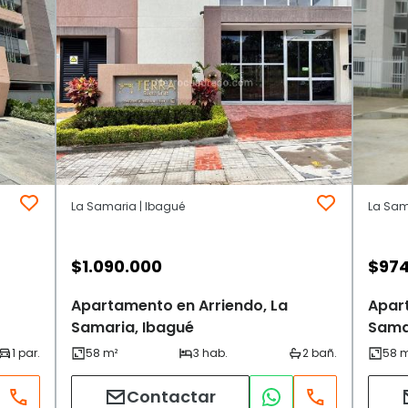
La Samaria | Ibagué
La Sam
$
1.090.000
$
97
Apartamento en Arriendo, La
Apar
Samaria, Ibagué
Sama
Contactar