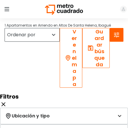
1 Apartamentos en Arriendo en Altos De Santa Helena, Ibagué
V
Gu
er
ard
e
ar
n
bús
el
que
m
da
a
p
a
Filtros