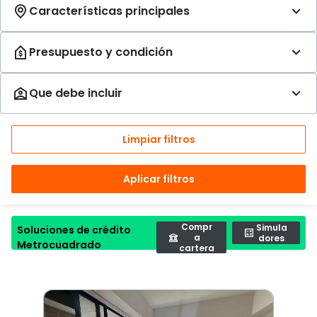
Limpiar filtros
Aplicar filtros
Compr
Simula
Soluciones de crédito
a
dores
Metrocuadrado
cartera