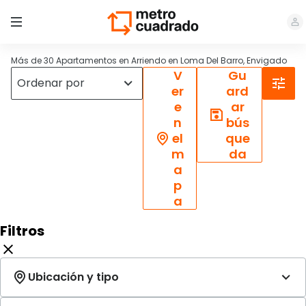
Más de 30 Apartamentos en Arriendo en Loma Del Barro, Envigado
V
Gu
er
ard
e
ar
n
bús
el
que
m
da
a
p
a
Filtros