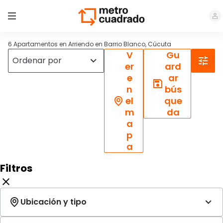
6 Apartamentos en Arriendo en Barrio Blanco, Cúcuta
V
Gu
er
ard
e
ar
n
bús
el
que
m
da
a
p
a
Filtros