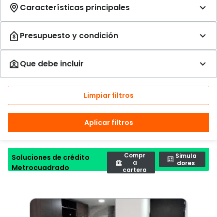
Limpiar filtros
Aplicar filtros
Compr
Simula
Soluciones de crédito
a
dores
Metrocuadrado
cartera