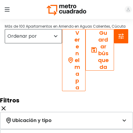
Más de 100 Apartamentos en Arriendo en Aguas Calientes, Cúcuta
V
Gu
er
ard
e
ar
n
bús
el
que
m
da
a
p
a
Filtros