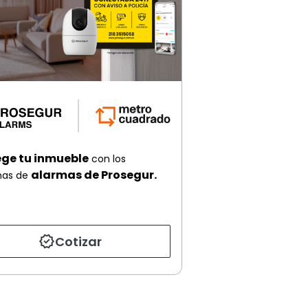
ege tu inmueble
con los
alarmas de Prosegur.
mas de
Cotizar