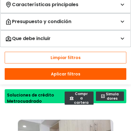
Limpiar filtros
Aplicar filtros
Compr
Simula
Soluciones de crédito
a
dores
Metrocuadrado
cartera