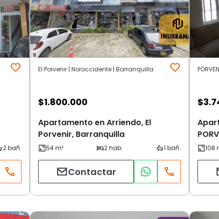
El Porvenir | Noroccidente | Barranquilla
PORVENI
$
1.800.000
$
3.7
Apartamento en Arriendo, El
Apar
Porvenir, Barranquilla
PORVE
Contactar