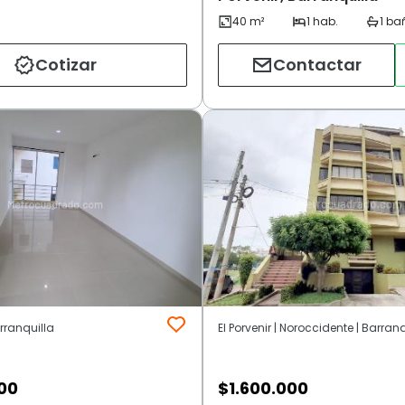
Cotizar
Contactar
arranquilla
El Porvenir | Noroccidente | Barran
00
$
1.600.000