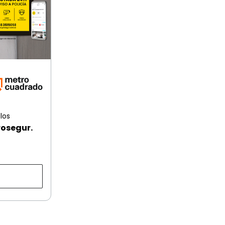
los
rosegur.