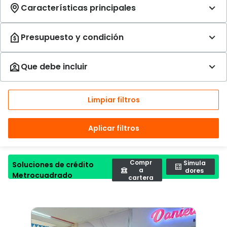
Limpiar filtros
Aplicar filtros
Compr
Simula
Soluciones de crédito
a
dores
Metrocuadrado
cartera