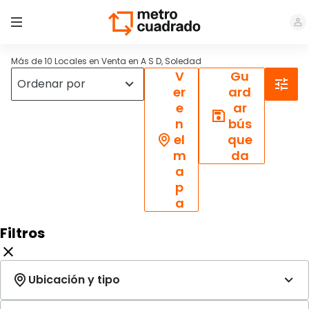
Más de 10 Locales en Venta en A S D, Soledad
V
Gu
er
ard
e
ar
n
bús
el
que
m
da
a
p
a
Filtros