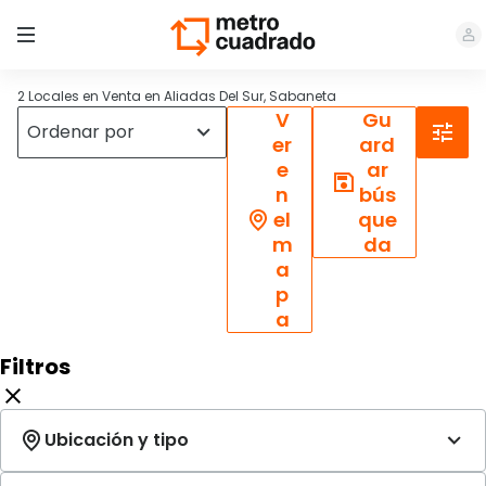
2 Locales en Venta en Aliadas Del Sur, Sabaneta
V
Gu
er
ard
e
ar
n
bús
el
que
m
da
a
p
a
Filtros