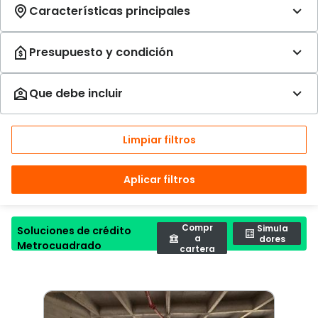
Limpiar filtros
Aplicar filtros
Compr
Simula
Soluciones de crédito
a
dores
Metrocuadrado
cartera