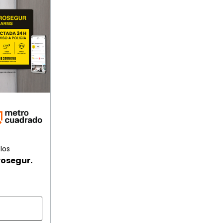
los
rosegur.