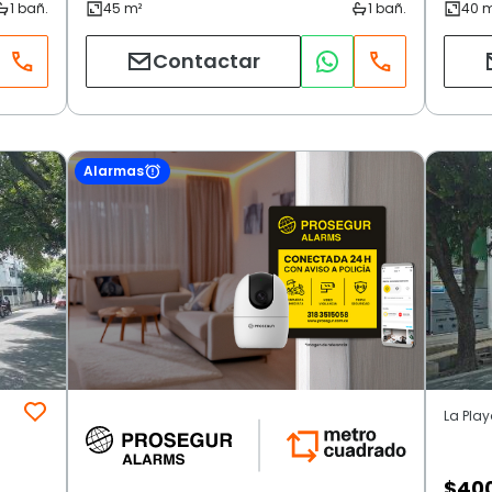
Contactar
Alarmas
La Pla
$
40