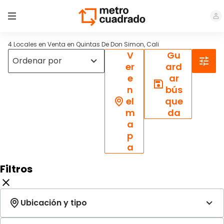
4 Locales en Venta en Quintas De Don Simon, Cali
V
Gu
er
ard
e
ar
n
bús
el
que
m
da
a
p
a
Filtros