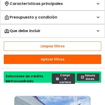
Limpiar filtros
Aplicar filtros
Compr
Simula
Soluciones de crédito
a
dores
Metrocuadrado
cartera