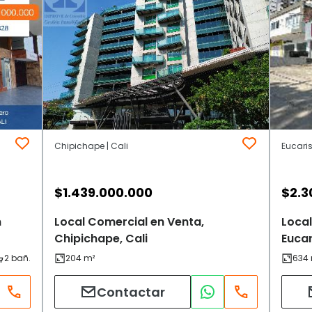
Chipichape | Cali
Eucaris
$
1.439.000.000
$
2.3
n
Local Comercial en Venta,
Local
Chipichape, Cali
Eucar
Contactar