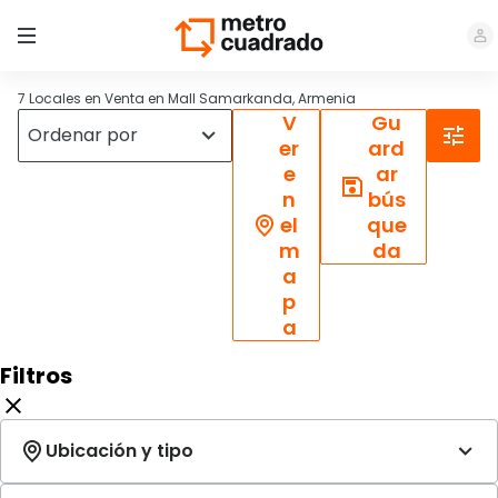
7 Locales en Venta en Mall Samarkanda, Armenia
V
Gu
er
ard
e
ar
n
bús
el
que
m
da
a
p
a
Filtros