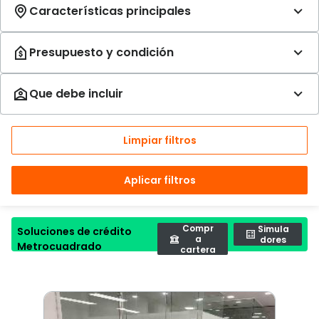
Limpiar filtros
Aplicar filtros
Compr
Simula
Soluciones de crédito
a
dores
Metrocuadrado
cartera