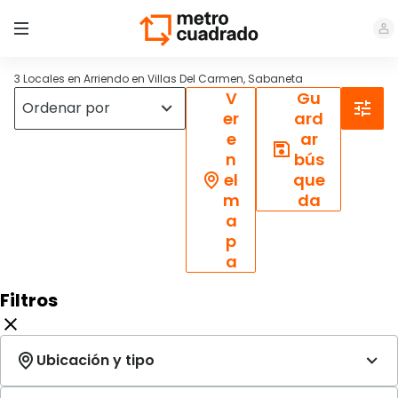
3 Locales en Arriendo en Villas Del Carmen, Sabaneta
V
Gu
er
ard
e
ar
n
bús
el
que
m
da
a
p
a
Filtros