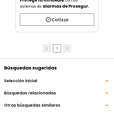
Protege tu inmueble
con los
alarmas de Prosegur.
sistemas de
Cotizar
1