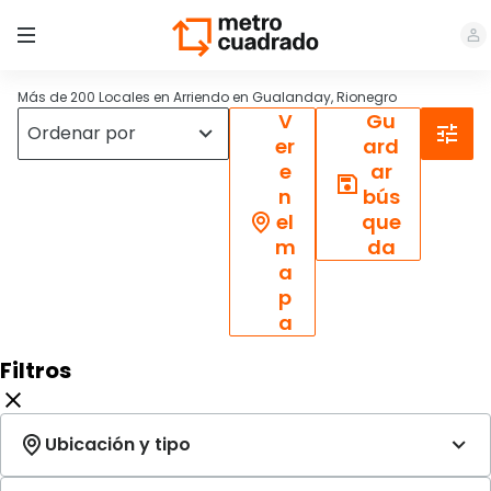
Más de 200 Locales en Arriendo en Gualanday, Rionegro
V
Gu
er
ard
e
ar
n
bús
el
que
m
da
a
p
a
Filtros