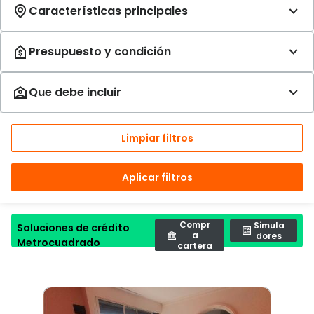
Limpiar filtros
Aplicar filtros
Compr
Simula
Soluciones de crédito
a
dores
Metrocuadrado
cartera