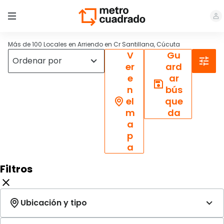
Más de 100 Locales en Arriendo en Cr Santillana, Cúcuta
V
Gu
er
ard
e
ar
n
bús
el
que
m
da
a
p
a
Filtros