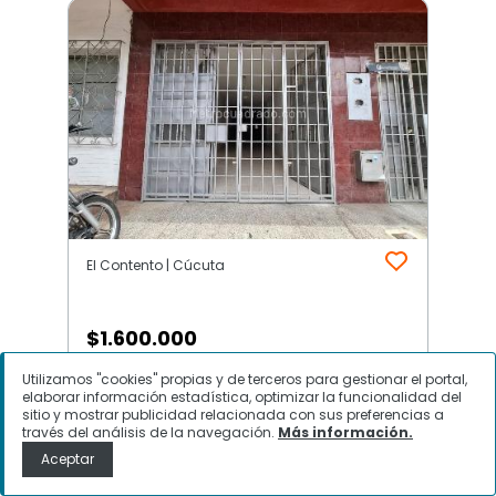
El Contento | Cúcuta
$
1.600.000
Utilizamos "cookies" propias y de terceros para gestionar el portal,
Local Comercial en Arriendo, El
elaborar información estadística, optimizar la funcionalidad del
Contento, Cúcuta
sitio y mostrar publicidad relacionada con sus preferencias a
través del análisis de la navegación.
Más información.
Aceptar