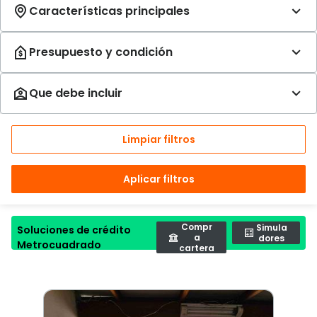
Limpiar filtros
Aplicar filtros
Compr
Simula
Soluciones de crédito
a
dores
Metrocuadrado
cartera