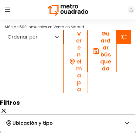
Más de 500 Inmuebles en Venta en Madrid
V
Gu
er
ard
e
ar
n
bús
el
que
m
da
a
p
a
Filtros