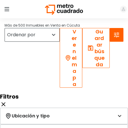
Más de 500 Inmuebles en Venta en Cúcuta
V
Gu
er
ard
e
ar
n
bús
el
que
m
da
a
p
a
Filtros