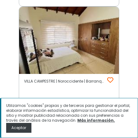
VILLA CAMPESTRE | Noroccidente | Barranquilla
$
1.150.000.000
Utilizamos "cookies" propias y de terceros para gestionar el portal,
elaborar información estadística, optimizar la funcionalidad del
Casa en Venta, VILLA CAMPESTRE,
sitio y mostrar publicidad relacionada con sus preferencias a
través del análisis de la navegación.
Más información.
Barranquilla
Aceptar