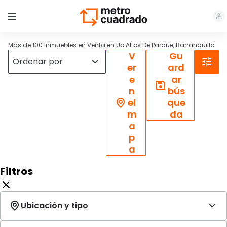
Más de 100 Inmuebles en Venta en Ub Altos De Parque, Barranquilla
V
Gu
er
ard
e
ar
n
bús
el
que
m
da
a
p
a
Filtros