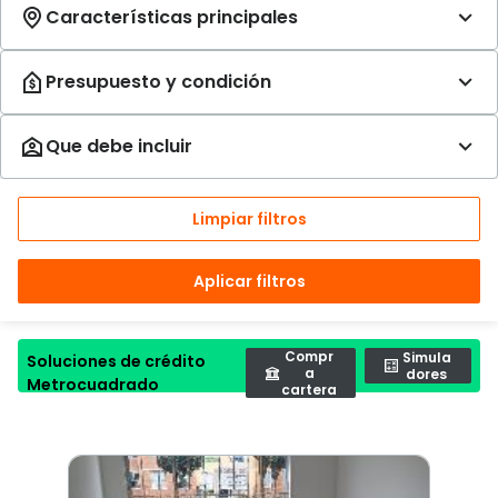
Limpiar filtros
Aplicar filtros
Compr
Simula
Soluciones de crédito
a
dores
Metrocuadrado
cartera