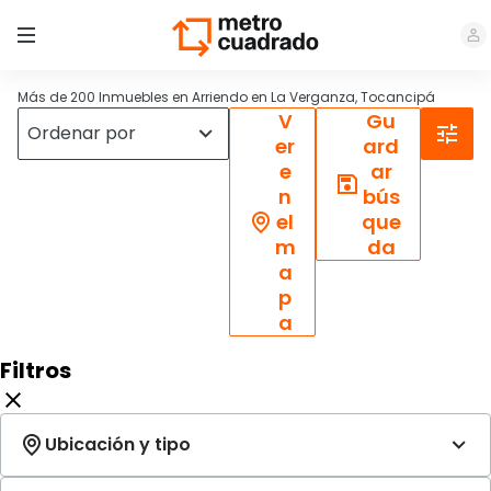
Más de 200 Inmuebles en Arriendo en La Verganza, Tocancipá
V
Gu
er
ard
e
ar
n
bús
el
que
m
da
a
p
a
Filtros