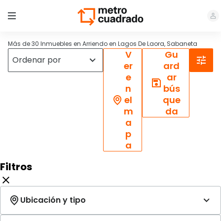
Más de 30 Inmuebles en Arriendo en Lagos De Laora, Sabaneta
V
Gu
er
ard
e
ar
n
bús
el
que
m
da
a
p
a
Filtros