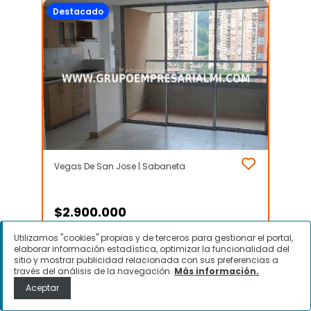
Destacado
Vegas De San Jose | Sabaneta
$
2.900.000
Utilizamos "cookies" propias y de terceros para gestionar el portal,
Apartamento en Arriendo, Vegas
elaborar información estadística, optimizar la funcionalidad del
De San Jose, Sabaneta
sitio y mostrar publicidad relacionada con sus preferencias a
través del análisis de la navegación.
Más información.
Aceptar