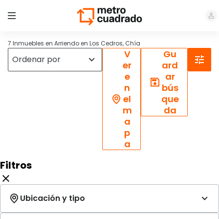
7 Inmuebles en Arriendo en Los Cedros, Chía
V
Gu
er
ard
e
ar
n
bús
el
que
m
da
a
p
a
Filtros