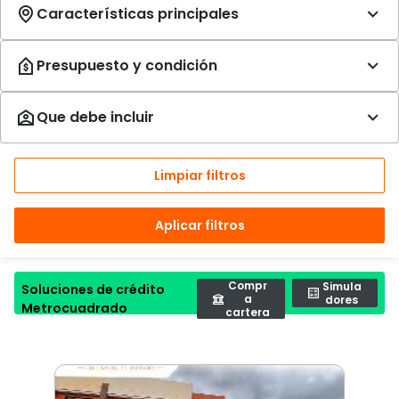
Limpiar filtros
Aplicar filtros
Compr
Simula
Soluciones de crédito
a
dores
Metrocuadrado
cartera