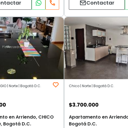
ntactar
Contactar
IO | Norte | Bogotá D.C.
Chico | Norte | Bogotá D.C.
000
$
3.700.000
to en Arriendo, CHICO
Apartamento en Arriendo
, Bogotá D.C.
Bogotá D.C.