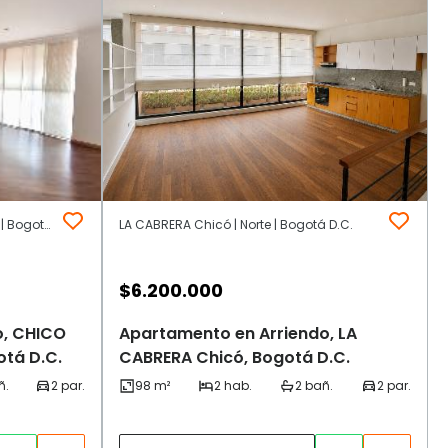
CHICO NORTE Zona Urbana | Norte | Bogotá D.C.
LA CABRERA Chicó | Norte | Bogotá D.C.
$
6.200.000
o, CHICO
Apartamento en Arriendo, LA
tá D.C.
CABRERA Chicó, Bogotá D.C.