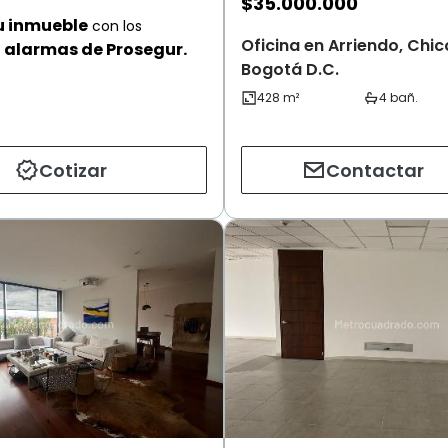
$
35.000.000
u inmueble
con los
Oficina en Arriendo, Chic
alarmas de Prosegur.
Bogotá D.C.
Cotizar
Contactar