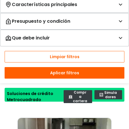
Limpiar filtros
Aplicar filtros
Compr
Simula
Soluciones de crédito
a
dores
Metrocuadrado
cartera