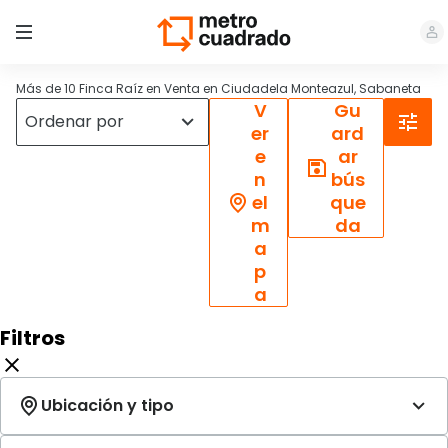
Más de 10 Finca Raíz en Venta en Ciudadela Monteazul, Sabaneta
V
Gu
er
ard
e
ar
n
bús
el
que
m
da
a
p
a
Filtros