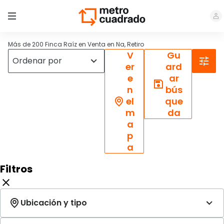
Más de 200 Finca Raíz en Venta en Na, Retiro
V
Gu
er
ard
e
ar
n
bús
el
que
m
da
a
p
a
Filtros